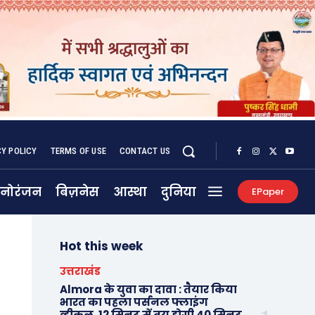
CY POLICY
TERMS OF USE
CONTACT US
नोरंजन
बिज़नेस
आस्था
दुनिया
EPaper
Hot this week
उत्तराखंड
Almora के युवा का दावा : तैयार किया
भारत का पहला पर्सनल फ्लाइंग
व्हीकल, 12 मिनट में तय होगी 40 मिनट