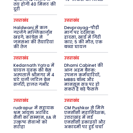
तय होगी 40 मिनट की
दूरी
उत्तराखंड
उत्तराखंड
Haldwani में कल
Devprayag-पौड़ी
गरजेंगे मल्लिकार्जुन
मार्ग पर दर्दनाक
खड़गे, कांग्रेस ने
हादसा, खाई में गिरी
जनसभा की तैयारियां
कार; 5 की मौत, एक
की तेज
बच्चा घायल
उत्तराखंड
उत्तराखंड
Kedarnath Yatra में
Dhami Cabinet की
घायल युवक की बेस
आज अहम बैठक:
अस्पताल श्रीनगर में 4
उपनल कर्मचारियों,
घंटे चली जटिल ब्रेन
MBBS बॉन्ड और
सर्जरी, हालत गंभीर
मानसून सत्र पर हो
सकते हैं बड़े फैसले
उत्तराखंड
उत्तराखंड
rudrapur में सहायक
CM Pushkar से मिले
श्रम आयुक्त अरविंद
एनसीसी महानिदेशक,
सैनी का सम्मान, IIA ने
उत्तराखंड में नई
उत्कृष्ट सेवाओं को
एनसीसी इकाइयों और
सराहा
अकादमी पर हुई चर्चा