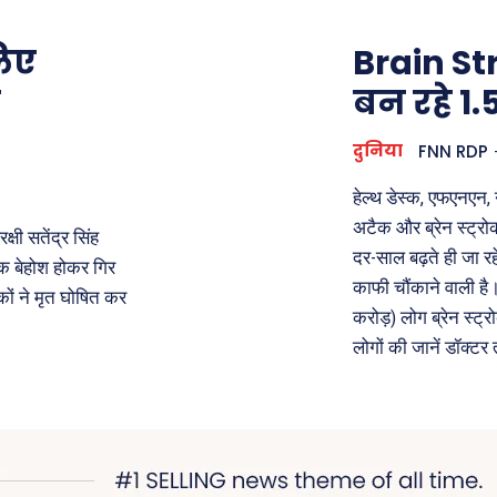
लिए
Brain Str
े
बन रहे 1.
दुनिया
FNN RDP
हेल्थ डेस्क, एफएनएन, न
अटैक और ब्रेन स्ट्रोक
षी सतेंद्र सिंह
दर-साल बढ़ते ही जा रहे 
क बेहोश होकर गिर
काफी चौंकाने वाली है।
ों ने मृत घोषित कर
करोड़) लोग ब्रेन स्ट्
लोगों की जानें डॉक्टर 