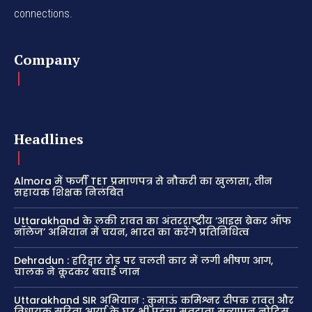
connections.
Company
Headlines
Almora में फर्जी TET प्रमाणपत्र से नौकरी का खुलासा, तीन
सहायक शिक्षक निलंबित
Uttarakhand के लकी रावत का अंतरराष्ट्रीय ‘आइस ब्रेकर ऑफ
नॉलेज’ अभियान में चयन, भारत का करेंगे प्रतिनिधित्व
Dehradun : हरिद्वार रोड पर चलती कार में लगी भीषण आग,
चालक ने कूदकर बचाई जान
Uttarakhand SIR अभियान : कुमाऊं कमिश्नर दीपक रावत और
विधायक सरिता आर्या के घर भी पहुंचा मतदाता सत्यापन नोटिस