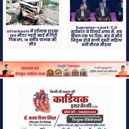
Supreme-court: CJI
uttarkashi में दर्दनाक हादसा
सूर्यकांत ने दिलाई शपथ में, अब
: 150 मीटर गहरी खाई में गिरी
केवल एक पद रिक्त; बार से सीधे
पिकअप, 19 वर्षीय चालक की
नियुक्त होने वाली दूसरी महिला
मौत
बनीं वीएस मोहना