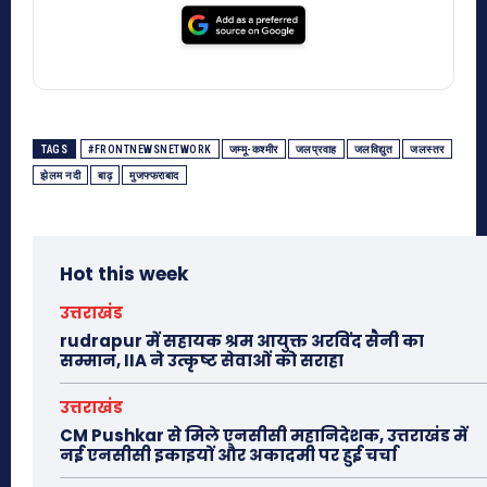
TAGS
#FRONTNEWSNETWORK
जम्मू-कश्मीर
जलप्रवाह
जलविद्युत
जलस्तर
झेलम नदी
बाढ़
मुजफ्फराबाद
Hot this week
उत्तराखंड
rudrapur में सहायक श्रम आयुक्त अरविंद सैनी का
सम्मान, IIA ने उत्कृष्ट सेवाओं को सराहा
उत्तराखंड
CM Pushkar से मिले एनसीसी महानिदेशक, उत्तराखंड में
नई एनसीसी इकाइयों और अकादमी पर हुई चर्चा