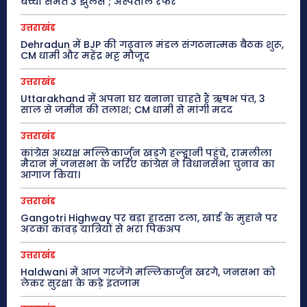
बच्चों समेत 3 झुलसे ; अस्पताल रेफर
उत्तराखंड
Dehradun में BJP की गढ़वाल मंडल संगठनात्मक बैठक शुरू,
CM धामी और महेंद्र भट्ट मौजूद
उत्तराखंड
Uttarakhand में अपना घर बनाना चाहते हैं ऋषभ पंत, 3
साल से जमीन की तलाश; CM धामी से मांगी मदद
उत्तराखंड
कांग्रेस अध्यक्ष मल्लिकार्जुन खड़गे हल्द्वानी पहुंचे, रामलीला
मैदान में जनसभा के जरिए कांग्रेस ने विधानसभा चुनाव का
आगाज किया।
उत्तराखंड
Gangotri Highway पर बड़ा हादसा टला, खाई के मुहाने पर
अटका कांवड़ यात्रियों से भरा पिकअप
उत्तराखंड
Haldwani में आज गरजेंगे मल्लिकार्जुन खरगे, जनसभा को
लेकर सुरक्षा के कड़े इंतजाम