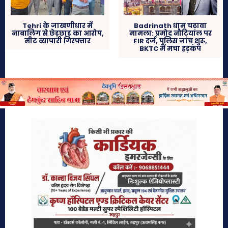
Tehri के जाखणीधार में
Badrinath धाम चढ़ावा
नाबालिग से छेड़छाड़ का आरोप,
मामला: प्रमोद नौटियाल पर
मीट व्यापारी गिरफ्तार
FIR दर्ज, पुलिस जांच शुरू,
BKTC में मचा हड़कंप