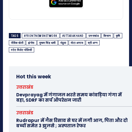
TAGS
#FRONTNEWSNETWORK
#UTTARAKHAND
उत्तराखंड
किसान
कृषि
जैविक खेती
झंगोरा
पुष्कर सिंह धामी
मंडुवा
मोटा अनाज
श्री अन्न
स्टेट मिलेट पॉलिसी
Hot this week
उत्तराखंड
Devprayag में गंगाजल भरते समय कांवड़िया गंगा में
बहा, SDRF का सर्च ऑपरेशन जारी
उत्तराखंड
Rudrapur में गैस रिसाव से घर में लगी आग, पिता और दो
बच्चों समेत 3 झुलसे ; अस्पताल रेफर