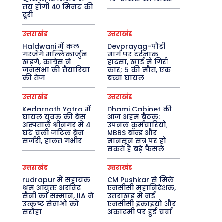
तय होगी 40 मिनट की
दूरी
उत्तराखंड
उत्तराखंड
Haldwani में कल
Devprayag-पौड़ी
गरजेंगे मल्लिकार्जुन
मार्ग पर दर्दनाक
खड़गे, कांग्रेस ने
हादसा, खाई में गिरी
जनसभा की तैयारियां
कार; 5 की मौत, एक
की तेज
बच्चा घायल
उत्तराखंड
उत्तराखंड
Kedarnath Yatra में
Dhami Cabinet की
घायल युवक की बेस
आज अहम बैठक:
अस्पताल श्रीनगर में 4
उपनल कर्मचारियों,
घंटे चली जटिल ब्रेन
MBBS बॉन्ड और
सर्जरी, हालत गंभीर
मानसून सत्र पर हो
सकते हैं बड़े फैसले
उत्तराखंड
उत्तराखंड
rudrapur में सहायक
CM Pushkar से मिले
श्रम आयुक्त अरविंद
एनसीसी महानिदेशक,
सैनी का सम्मान, IIA ने
उत्तराखंड में नई
उत्कृष्ट सेवाओं को
एनसीसी इकाइयों और
सराहा
अकादमी पर हुई चर्चा