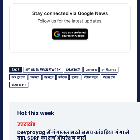
Stay connected via Google News
Follow us for the latest updates.
TAGS
#FRONTNEWSNETWORK
CHAKRATA
उत्तराखंड
एसडीआरएफ
कार दुर्घटना
चकराता
देहरादून
पर्यटक
पुलिस
ब्रेकिंग न्यूज
मोइला टॉप
सड़क हादसा
Hot this week
उत्तराखंड
Devprayag में गंगाजल भरते समय कांवड़िया गंगा में
बहा, SDRF का सर्च ऑपरेशन जारी