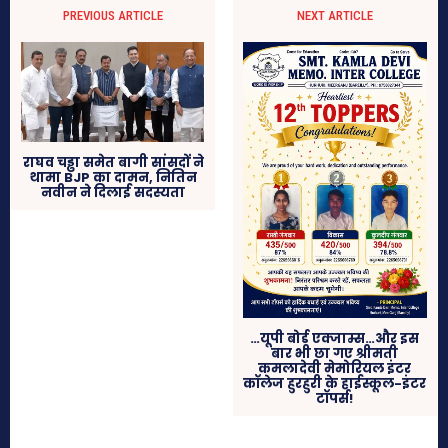
PREVIOUS ARTICLE
NEXT ARTICLE
राघव चड्ढा समेत बागी सांसदों ने
थामा BJP का दामन, नितिन
नवीन ने दिलाई सदस्यता
…यूपी बोर्ड एक्जाम्स…और इस
बार भी छा गए श्रीमती
कमलादेवी मेमोरियल इंटर
कॉलेज हुरहुरी के हाईस्कूल-इंटर
टॉपर्स!