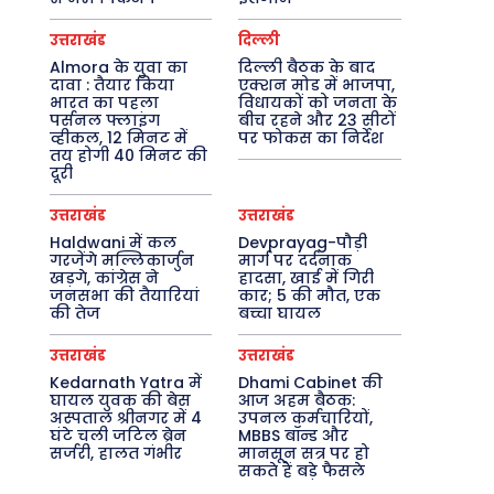
उत्तराखंड
दिल्ली
Almora के युवा का
दिल्ली बैठक के बाद
दावा : तैयार किया
एक्शन मोड में भाजपा,
भारत का पहला
विधायकों को जनता के
पर्सनल फ्लाइंग
बीच रहने और 23 सीटों
व्हीकल, 12 मिनट में
पर फोकस का निर्देश
तय होगी 40 मिनट की
दूरी
उत्तराखंड
उत्तराखंड
Haldwani में कल
Devprayag-पौड़ी
गरजेंगे मल्लिकार्जुन
मार्ग पर दर्दनाक
खड़गे, कांग्रेस ने
हादसा, खाई में गिरी
जनसभा की तैयारियां
कार; 5 की मौत, एक
की तेज
बच्चा घायल
उत्तराखंड
उत्तराखंड
Kedarnath Yatra में
Dhami Cabinet की
घायल युवक की बेस
आज अहम बैठक:
अस्पताल श्रीनगर में 4
उपनल कर्मचारियों,
घंटे चली जटिल ब्रेन
MBBS बॉन्ड और
सर्जरी, हालत गंभीर
मानसून सत्र पर हो
सकते हैं बड़े फैसले