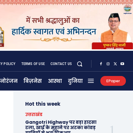
CY POLICY
TERMS OF USE
CONTACT US
नोरंजन
बिज़नेस
आस्था
दुनिया
EPaper
Hot this week
उत्तराखंड
Gangotri Highway पर बड़ा हादसा
टला, खाई के मुहाने पर अटका कांवड़
यात्रियों से भरा पिकअप