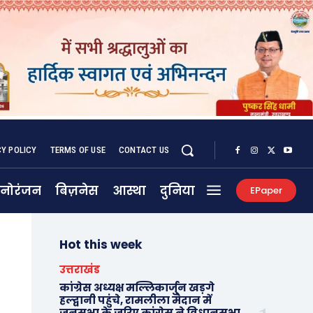
CY POLICY
TERMS OF USE
CONTACT US
नोरंजन
बिज़नेस
आस्था
दुनिया
EPaper
Hot this week
उत्तराखंड
कांग्रेस अध्यक्ष मल्लिकार्जुन खड़गे
हल्द्वानी पहुंचे, रामलीला मैदान में
जनसभा के जरिए कांग्रेस ने विधानसभा