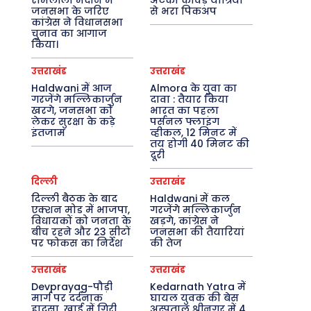
रामलीला मैदान में
अटका कांवड़ यात्रियों
जनसभा के जरिए
से भरा पिकअप
कांग्रेस ने विधानसभा
चुनाव का आगाज
किया।
उत्तराखंड
उत्तराखंड
Haldwani में आज
Almora के युवा का
गरजेंगे मल्लिकार्जुन
दावा : तैयार किया
खरगे, जनसभा को
भारत का पहला
लेकर सुरक्षा के कड़े
पर्सनल फ्लाइंग
इंतजाम
व्हीकल, 12 मिनट में
तय होगी 40 मिनट की
दूरी
दिल्ली
उत्तराखंड
दिल्ली बैठक के बाद
Haldwani में कल
एक्शन मोड में भाजपा,
गरजेंगे मल्लिकार्जुन
विधायकों को जनता के
खड़गे, कांग्रेस ने
बीच रहने और 23 सीटों
जनसभा की तैयारियां
पर फोकस का निर्देश
की तेज
उत्तराखंड
उत्तराखंड
Devprayag-पौड़ी
Kedarnath Yatra में
मार्ग पर दर्दनाक
घायल युवक की बेस
हादसा, खाई में गिरी
अस्पताल श्रीनगर में 4