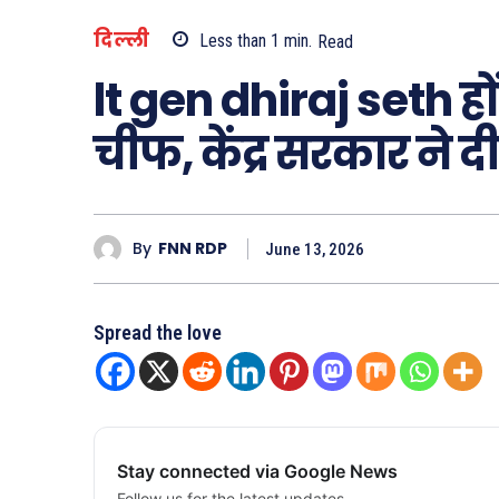
दिल्ली
Less than 1
min.
Read
lt gen dhiraj seth हो
चीफ, केंद्र सरकार ने दी
By
FNN RDP
June 13, 2026
Spread the love
Stay connected via Google News
Follow us for the latest updates.