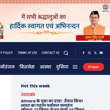
CY POLICY
TERMS OF USE
CONTACT US
नोरंजन
बिज़नेस
आस्था
दुनिया
EPaper
Hot this week
उत्तराखंड
Almora के युवा का दावा : तैयार किया
भारत का पहला पर्सनल फ्लाइंग
व्हीकल, 12 मिनट में तय होगी 40 मिनट