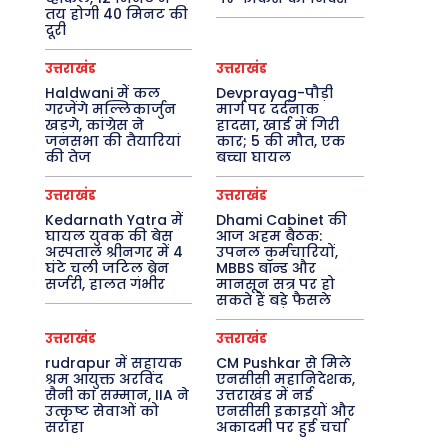
तय होगी 40 मिनट की
दूरी
उत्तराखंड
उत्तराखंड
Haldwani में कल
Devprayag-पौड़ी
गरजेंगे मल्लिकार्जुन
मार्ग पर दर्दनाक
खड़गे, कांग्रेस ने
हादसा, खाई में गिरी
जनसभा की तैयारियां
कार; 5 की मौत, एक
की तेज
बच्चा घायल
उत्तराखंड
उत्तराखंड
Kedarnath Yatra में
Dhami Cabinet की
घायल युवक की बेस
आज अहम बैठक:
अस्पताल श्रीनगर में 4
उपनल कर्मचारियों,
घंटे चली जटिल ब्रेन
MBBS बॉन्ड और
सर्जरी, हालत गंभीर
मानसून सत्र पर हो
सकते हैं बड़े फैसले
उत्तराखंड
उत्तराखंड
rudrapur में सहायक
CM Pushkar से मिले
श्रम आयुक्त अरविंद
एनसीसी महानिदेशक,
सैनी का सम्मान, IIA ने
उत्तराखंड में नई
उत्कृष्ट सेवाओं को
एनसीसी इकाइयों और
सराहा
अकादमी पर हुई चर्चा