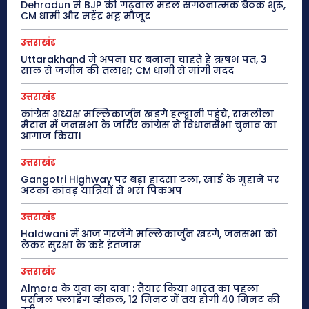
Dehradun में BJP की गढ़वाल मंडल संगठनात्मक बैठक शुरू,
CM धामी और महेंद्र भट्ट मौजूद
उत्तराखंड
Uttarakhand में अपना घर बनाना चाहते हैं ऋषभ पंत, 3
साल से जमीन की तलाश; CM धामी से मांगी मदद
उत्तराखंड
कांग्रेस अध्यक्ष मल्लिकार्जुन खड़गे हल्द्वानी पहुंचे, रामलीला
मैदान में जनसभा के जरिए कांग्रेस ने विधानसभा चुनाव का
आगाज किया।
उत्तराखंड
Gangotri Highway पर बड़ा हादसा टला, खाई के मुहाने पर
अटका कांवड़ यात्रियों से भरा पिकअप
उत्तराखंड
Haldwani में आज गरजेंगे मल्लिकार्जुन खरगे, जनसभा को
लेकर सुरक्षा के कड़े इंतजाम
उत्तराखंड
Almora के युवा का दावा : तैयार किया भारत का पहला
पर्सनल फ्लाइंग व्हीकल, 12 मिनट में तय होगी 40 मिनट की