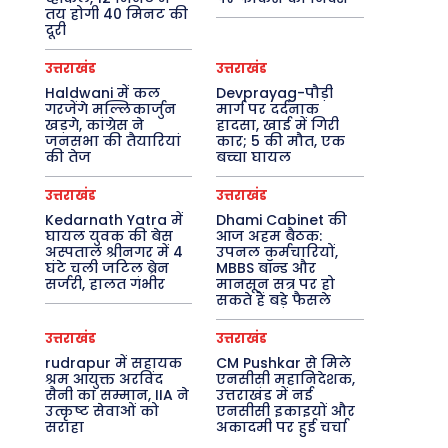
तय होगी 40 मिनट की
दूरी
उत्तराखंड
उत्तराखंड
Haldwani में कल
Devprayag-पौड़ी
गरजेंगे मल्लिकार्जुन
मार्ग पर दर्दनाक
खड़गे, कांग्रेस ने
हादसा, खाई में गिरी
जनसभा की तैयारियां
कार; 5 की मौत, एक
की तेज
बच्चा घायल
उत्तराखंड
उत्तराखंड
Kedarnath Yatra में
Dhami Cabinet की
घायल युवक की बेस
आज अहम बैठक:
अस्पताल श्रीनगर में 4
उपनल कर्मचारियों,
घंटे चली जटिल ब्रेन
MBBS बॉन्ड और
सर्जरी, हालत गंभीर
मानसून सत्र पर हो
सकते हैं बड़े फैसले
उत्तराखंड
उत्तराखंड
rudrapur में सहायक
CM Pushkar से मिले
श्रम आयुक्त अरविंद
एनसीसी महानिदेशक,
सैनी का सम्मान, IIA ने
उत्तराखंड में नई
उत्कृष्ट सेवाओं को
एनसीसी इकाइयों और
सराहा
अकादमी पर हुई चर्चा