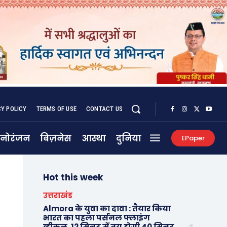
CY POLICY
TERMS OF USE
CONTACT US
नोरंजन
बिज़नेस
आस्था
दुनिया
EPaper
Hot this week
उत्तराखंड
Almora के युवा का दावा : तैयार किया
भारत का पहला पर्सनल फ्लाइंग
व्हीकल, 12 मिनट में तय होगी 40 मिनट