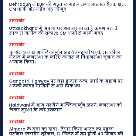
Dehradun में BJP की गढ़वाल मंडल संगठनात्मक बैठक शुरू,
CM धामी और महेंद्र भट्ट मौजूद
उत्तराखंड
Uttarakhand में अपना घर बनाना चाहते हैं ऋषभ पंत, 3
साल से जमीन की तलाश; CM धामी से मांगी मदद
उत्तराखंड
कांग्रेस अध्यक्ष मल्लिकार्जुन खड़गे हल्द्वानी पहुंचे, रामलीला
मैदान में जनसभा के जरिए कांग्रेस ने विधानसभा चुनाव का
आगाज किया।
उत्तराखंड
Gangotri Highway पर बड़ा हादसा टला, खाई के मुहाने पर
अटका कांवड़ यात्रियों से भरा पिकअप
उत्तराखंड
Haldwani में आज गरजेंगे मल्लिकार्जुन खरगे, जनसभा को
लेकर सुरक्षा के कड़े इंतजाम
उत्तराखंड
Almora के युवा का दावा : तैयार किया भारत का पहला
पर्सनल फ्लाइंग व्हीकल, 12 मिनट में तय होगी 40 मिनट की