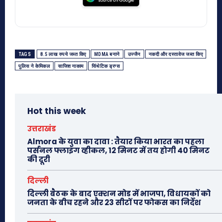
TAGS
8.5 लाख रुपये जब्त किए
MDMA बनाने
उज्जैन
नकदी और दस्तावेज जब्त किए
पुलिस ने केमिकल
साजिश नाकाम
सिंथेटिक ड्रग्स
Hot this week
उत्तराखंड
Almora के युवा का दावा : तैयार किया भारत का पहला
पर्सनल फ्लाइंग व्हीकल, 12 मिनट में तय होगी 40 मिनट
की दूरी
दिल्ली
दिल्ली बैठक के बाद एक्शन मोड में भाजपा, विधायकों को
जनता के बीच रहने और 23 सीटों पर फोकस का निर्देश