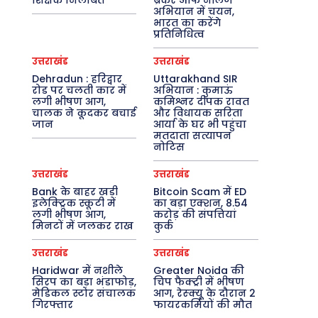
शिक्षक निलंबित
ब्रेकर ऑफ नॉलेज’
अभियान में चयन,
भारत का करेंगे
प्रतिनिधित्व
उत्तराखंड
उत्तराखंड
Dehradun : हरिद्वार
Uttarakhand SIR
रोड पर चलती कार में
अभियान : कुमाऊं
लगी भीषण आग,
कमिश्नर दीपक रावत
चालक ने कूदकर बचाई
और विधायक सरिता
जान
आर्या के घर भी पहुंचा
मतदाता सत्यापन
नोटिस
उत्तराखंड
उत्तराखंड
Bank के बाहर खड़ी
Bitcoin Scam में ED
इलेक्ट्रिक स्कूटी में
का बड़ा एक्शन, 8.54
लगी भीषण आग,
करोड़ की संपत्तियां
मिनटों में जलकर राख
कुर्क
उत्तराखंड
उत्तराखंड
Haridwar में नशीले
Greater Noida की
सिरप का बड़ा भंडाफोड़,
चिप फैक्ट्री में भीषण
मेडिकल स्टोर संचालक
आग, रेस्क्यू के दौरान 2
गिरफ्तार
फायरकर्मियों की मौत