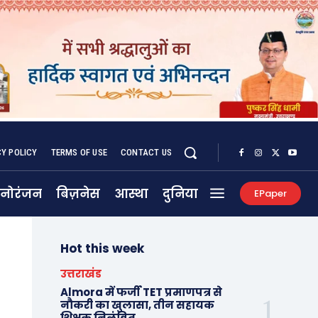
CY POLICY
TERMS OF USE
CONTACT US
नोरंजन
बिज़नेस
आस्था
दुनिया
EPaper
Hot this week
उत्तराखंड
Almora में फर्जी TET प्रमाणपत्र से
नौकरी का खुलासा, तीन सहायक
शिक्षक निलंबित