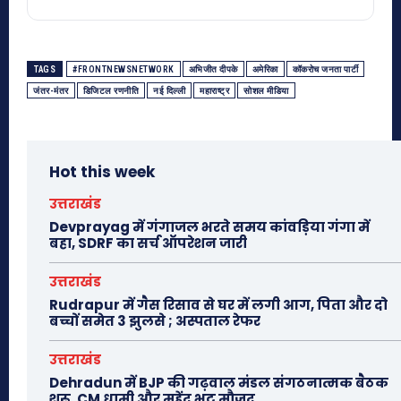
TAGS
#FRONTNEWSNETWORK
अभिजीत दीपके
अमेरिका
कॉकरोच जनता पार्टी
जंतर-मंतर
डिजिटल रणनीति
नई दिल्ली
महाराष्ट्र
सोशल मीडिया
Hot this week
उत्तराखंड
Devprayag में गंगाजल भरते समय कांवड़िया गंगा में
बहा, SDRF का सर्च ऑपरेशन जारी
उत्तराखंड
Rudrapur में गैस रिसाव से घर में लगी आग, पिता और दो
बच्चों समेत 3 झुलसे ; अस्पताल रेफर
उत्तराखंड
Dehradun में BJP की गढ़वाल मंडल संगठनात्मक बैठक
शुरू, CM धामी और महेंद्र भट्ट मौजूद