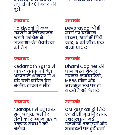
तय होगी 40 मिनट की
दूरी
उत्तराखंड
उत्तराखंड
Haldwani में कल
Devprayag-पौड़ी
गरजेंगे मल्लिकार्जुन
मार्ग पर दर्दनाक
खड़गे, कांग्रेस ने
हादसा, खाई में गिरी
जनसभा की तैयारियां
कार; 5 की मौत, एक
की तेज
बच्चा घायल
उत्तराखंड
उत्तराखंड
Kedarnath Yatra में
Dhami Cabinet की
घायल युवक की बेस
आज अहम बैठक:
अस्पताल श्रीनगर में 4
उपनल कर्मचारियों,
घंटे चली जटिल ब्रेन
MBBS बॉन्ड और
सर्जरी, हालत गंभीर
मानसून सत्र पर हो
सकते हैं बड़े फैसले
उत्तराखंड
उत्तराखंड
rudrapur में सहायक
CM Pushkar से मिले
श्रम आयुक्त अरविंद
एनसीसी महानिदेशक,
सैनी का सम्मान, IIA ने
उत्तराखंड में नई
उत्कृष्ट सेवाओं को
एनसीसी इकाइयों और
सराहा
अकादमी पर हुई चर्चा