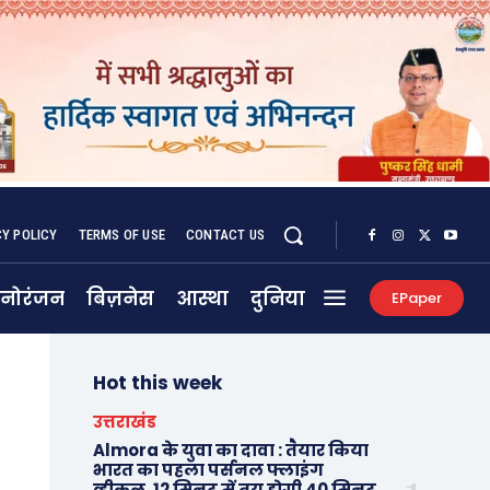
CY POLICY
TERMS OF USE
CONTACT US
नोरंजन
बिज़नेस
आस्था
दुनिया
EPaper
Hot this week
उत्तराखंड
Almora के युवा का दावा : तैयार किया
भारत का पहला पर्सनल फ्लाइंग
व्हीकल, 12 मिनट में तय होगी 40 मिनट