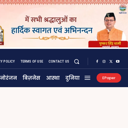
CY POLICY
TERMS OF USE
CONTACT US
नोरंजन
बिज़नेस
आस्था
दुनिया
EPaper