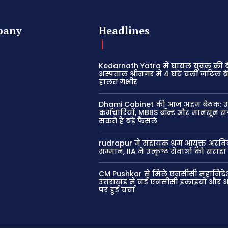
pany
Headlines
Kedarnath Yatra में घायल युवक की 
अस्पताल श्रीनगर में 4 घंटे चली जटिल ब्रे
हालत गंभीर
Dhami Cabinet की आज अहम बैठक:
कर्मचारियों, MBBS बॉन्ड और मानसून सत्
सकते हैं बड़े फैसले
rudrapur में सहायक श्रम आयुक्त अरविं
सम्मान, IIA ने उत्कृष्ट सेवाओं को सराहा
CM Pushkar से मिले एनसीसी महानिद
उत्तराखंड में नई एनसीसी इकाइयों और
पर हुई चर्चा