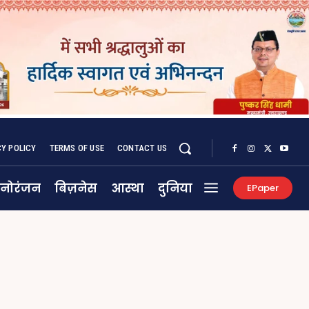
CY POLICY
TERMS OF USE
CONTACT US
नोरंजन
बिज़नेस
आस्था
दुनिया
EPaper