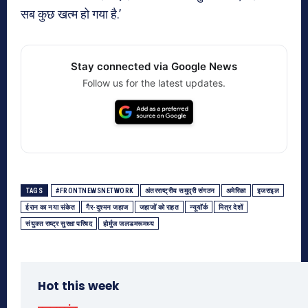
सब कुछ खत्म हो गया है.’
Stay connected via Google News
Follow us for the latest updates.
TAGS
#FRONTNEWSNETWORK
अंतरराष्ट्रीय समुद्री संगठन
अमेरिका
इजराइल
ईरान का नया संकेत
गैर-दुश्मन जहाज
जहाजों को राहत
न्यूयॉर्क
मित्र देशों
संयुक्त राष्ट्र सुरक्षा परिषद
होर्मुज जलडमरूमध्य
Hot this week