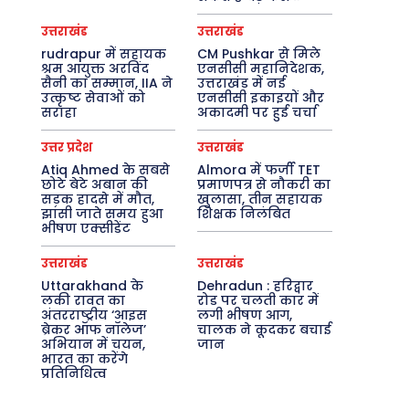
उत्तराखंड
उत्तराखंड
rudrapur में सहायक
CM Pushkar से मिले
श्रम आयुक्त अरविंद
एनसीसी महानिदेशक,
सैनी का सम्मान, IIA ने
उत्तराखंड में नई
उत्कृष्ट सेवाओं को
एनसीसी इकाइयों और
सराहा
अकादमी पर हुई चर्चा
उत्तर प्रदेश
उत्तराखंड
Atiq Ahmed के सबसे
Almora में फर्जी TET
छोटे बेटे अबान की
प्रमाणपत्र से नौकरी का
सड़क हादसे में मौत,
खुलासा, तीन सहायक
झांसी जाते समय हुआ
शिक्षक निलंबित
भीषण एक्सीडेंट
उत्तराखंड
उत्तराखंड
Uttarakhand के
Dehradun : हरिद्वार
लकी रावत का
रोड पर चलती कार में
अंतरराष्ट्रीय ‘आइस
लगी भीषण आग,
ब्रेकर ऑफ नॉलेज’
चालक ने कूदकर बचाई
अभियान में चयन,
जान
भारत का करेंगे
प्रतिनिधित्व