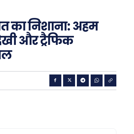
ावत का निशाना: अहम
खी और ट्रैफिक
वाल