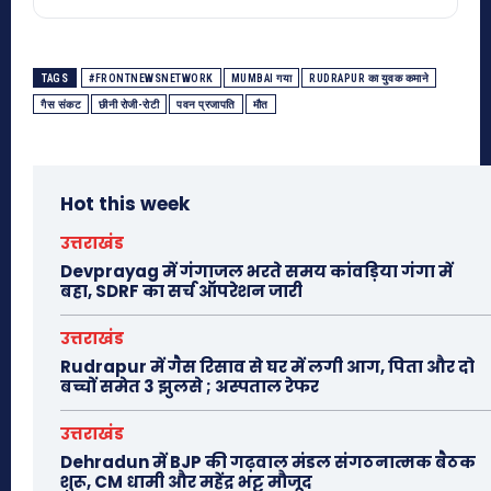
TAGS
#FRONTNEWSNETWORK
MUMBAI गया
RUDRAPUR का युवक कमाने
गैस संकट
छीनी रोजी-रोटी
पवन प्रजापति
मौत
Hot this week
उत्तराखंड
Devprayag में गंगाजल भरते समय कांवड़िया गंगा में
बहा, SDRF का सर्च ऑपरेशन जारी
उत्तराखंड
Rudrapur में गैस रिसाव से घर में लगी आग, पिता और दो
बच्चों समेत 3 झुलसे ; अस्पताल रेफर
उत्तराखंड
Dehradun में BJP की गढ़वाल मंडल संगठनात्मक बैठक
शुरू, CM धामी और महेंद्र भट्ट मौजूद