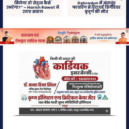
मिलेगा तो नेतृत्व कैसे
Dehradun में अंधाधुंध
उभरेगा?” – Harish Rawat ने
फायरिंग से रिटायर्ड ब्रिगेडियर
उठाए सवाल
बुजुर्ग की मौत