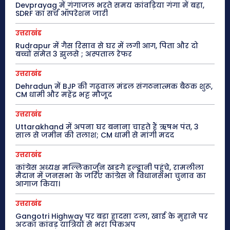
Devprayag में गंगाजल भरते समय कांवड़िया गंगा में बहा,
SDRF का सर्च ऑपरेशन जारी
उत्तराखंड
Rudrapur में गैस रिसाव से घर में लगी आग, पिता और दो
बच्चों समेत 3 झुलसे ; अस्पताल रेफर
उत्तराखंड
Dehradun में BJP की गढ़वाल मंडल संगठनात्मक बैठक शुरू,
CM धामी और महेंद्र भट्ट मौजूद
उत्तराखंड
Uttarakhand में अपना घर बनाना चाहते हैं ऋषभ पंत, 3
साल से जमीन की तलाश; CM धामी से मांगी मदद
उत्तराखंड
कांग्रेस अध्यक्ष मल्लिकार्जुन खड़गे हल्द्वानी पहुंचे, रामलीला
मैदान में जनसभा के जरिए कांग्रेस ने विधानसभा चुनाव का
आगाज किया।
उत्तराखंड
Gangotri Highway पर बड़ा हादसा टला, खाई के मुहाने पर
अटका कांवड़ यात्रियों से भरा पिकअप