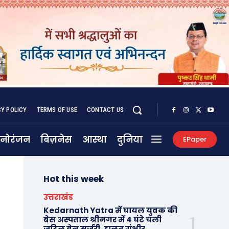
CY POLICY
TERMS OF USE
CONTACT US
नोरंजन
बिज़नेस
आस्था
दुनिया
EPaper
Hot this week
उत्तराखंड
Kedarnath Yatra में घायल युवक की
बेस अस्पताल श्रीनगर में 4 घंटे चली
जटिल ब्रेन सर्जरी, हालत गंभीर