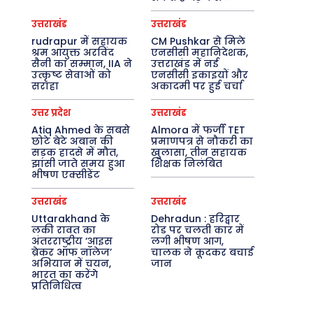
उत्तराखंड
उत्तराखंड
rudrapur में सहायक
CM Pushkar से मिले
श्रम आयुक्त अरविंद
एनसीसी महानिदेशक,
सैनी का सम्मान, IIA ने
उत्तराखंड में नई
उत्कृष्ट सेवाओं को
एनसीसी इकाइयों और
सराहा
अकादमी पर हुई चर्चा
उत्तर प्रदेश
उत्तराखंड
Atiq Ahmed के सबसे
Almora में फर्जी TET
छोटे बेटे अबान की
प्रमाणपत्र से नौकरी का
सड़क हादसे में मौत,
खुलासा, तीन सहायक
झांसी जाते समय हुआ
शिक्षक निलंबित
भीषण एक्सीडेंट
उत्तराखंड
उत्तराखंड
Uttarakhand के
Dehradun : हरिद्वार
लकी रावत का
रोड पर चलती कार में
अंतरराष्ट्रीय ‘आइस
लगी भीषण आग,
ब्रेकर ऑफ नॉलेज’
चालक ने कूदकर बचाई
अभियान में चयन,
जान
भारत का करेंगे
प्रतिनिधित्व