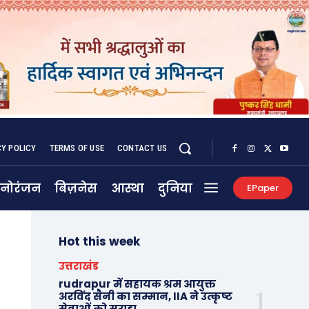
CY POLICY
TERMS OF USE
CONTACT US
नोरंजन
बिज़नेस
आस्था
दुनिया
EPaper
Hot this week
उत्तराखंड
rudrapur में सहायक श्रम आयुक्त
अरविंद सैनी का सम्मान, IIA ने उत्कृष्ट
सेवाओं को सराहा