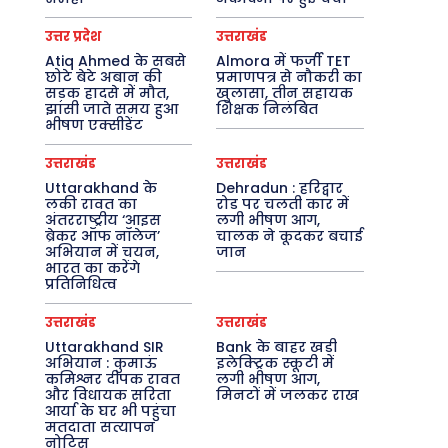
उत्तर प्रदेश
उत्तराखंड
Atiq Ahmed के सबसे
Almora में फर्जी TET
छोटे बेटे अबान की
प्रमाणपत्र से नौकरी का
सड़क हादसे में मौत,
खुलासा, तीन सहायक
झांसी जाते समय हुआ
शिक्षक निलंबित
भीषण एक्सीडेंट
उत्तराखंड
उत्तराखंड
Uttarakhand के
Dehradun : हरिद्वार
लकी रावत का
रोड पर चलती कार में
अंतरराष्ट्रीय ‘आइस
लगी भीषण आग,
ब्रेकर ऑफ नॉलेज’
चालक ने कूदकर बचाई
अभियान में चयन,
जान
भारत का करेंगे
प्रतिनिधित्व
उत्तराखंड
उत्तराखंड
Uttarakhand SIR
Bank के बाहर खड़ी
अभियान : कुमाऊं
इलेक्ट्रिक स्कूटी में
कमिश्नर दीपक रावत
लगी भीषण आग,
और विधायक सरिता
मिनटों में जलकर राख
आर्या के घर भी पहुंचा
मतदाता सत्यापन
नोटिस