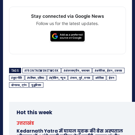
Stay connected via Google News
Follow us for the latest updates.
TAGS
#FRONTNEWSNETWORK
#अंतरराष्ट्रीय_समाचार
#अमेरिका_ईरान_टकराव
#कूटनीति
#पश्चिम_एशिया
#ब्रेकिंग_न्यूज
#मध्य_पूर्व_तनाव
अमेरिका
ईरान
डोनाल्ड_ट्रंप
युद्धविराम
Hot this week
उत्तराखंड
Kedarnath Yatra में घायल युवक की बेस अस्पताल