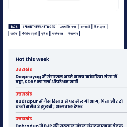
TAGS
#FRONTNEWSNETWORK
ऊधम सिंह नगर
कनस्तरों
कैंटर ट्रक
खटीमा
गौवंशीय पशुओं
पुलिस
बजरंग दल
सितारगंज
Hot this week
उत्तराखंड
Devprayag में गंगाजल भरते समय कांवड़िया गंगा में
बहा, SDRF का सर्च ऑपरेशन जारी
उत्तराखंड
Rudrapur में गैस रिसाव से घर में लगी आग, पिता और दो
बच्चों समेत 3 झुलसे ; अस्पताल रेफर
उत्तराखंड
Dehradun में BJP की गढ़वाल मंडल संगठनात्मक बैठक