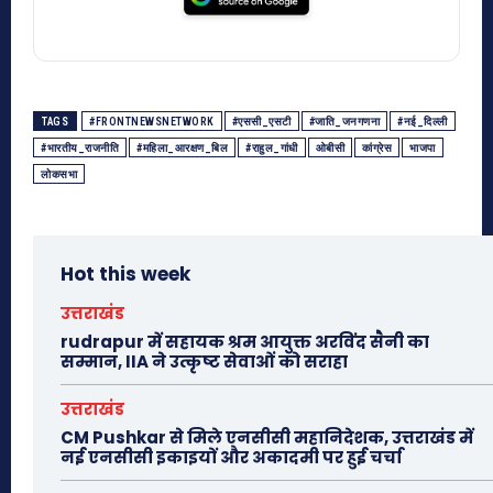
TAGS
#FRONTNEWSNETWORK
#एससी_एसटी
#जाति_जनगणना
#नई_दिल्ली
#भारतीय_राजनीति
#महिला_आरक्षण_बिल
#राहुल_गांधी
ओबीसी
कांग्रेस
भाजपा
लोकसभा
Hot this week
उत्तराखंड
rudrapur में सहायक श्रम आयुक्त अरविंद सैनी का
सम्मान, IIA ने उत्कृष्ट सेवाओं को सराहा
उत्तराखंड
CM Pushkar से मिले एनसीसी महानिदेशक, उत्तराखंड में
नई एनसीसी इकाइयों और अकादमी पर हुई चर्चा