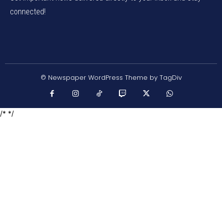
connected!
© Newspaper WordPress Theme by TagDiv
/* */