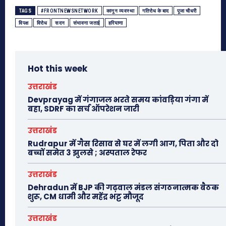
TAGS
#FRONTNEWSNETWORK
कानून व्यवस्था
गतिरोध के बाद
पूजा चौधरी
विपक्ष
विरोध
सदन
संभावना जताई
हरियाणा
Hot this week
उत्तराखंड
Devprayag में गंगाजल भरते समय कांवड़िया गंगा में
बहा, SDRF का सर्च ऑपरेशन जारी
उत्तराखंड
Rudrapur में गैस रिसाव से घर में लगी आग, पिता और दो
बच्चों समेत 3 झुलसे ; अस्पताल रेफर
उत्तराखंड
Dehradun में BJP की गढ़वाल मंडल संगठनात्मक बैठक
शुरू, CM धामी और महेंद्र भट्ट मौजूद
उत्तराखंड