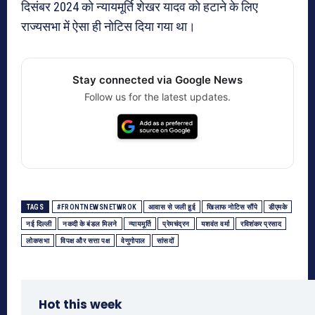
दिसंबर 2024 को न्यायमूर्ति शेखर यादव को हटाने के लिए
राज्यसभा में ऐसा ही नोटिस दिया गया था।
Stay connected via Google News
Follow us for the latest updates.
TAGS
#FRONTNEWSNETWROK
आवास से जली हुई
खिलाफ नोटिस सौंपे
डीएमके
नई दिल्ली
नकदी के बंडल मिलने
न्यायमूर्ति
प्रेमचंद्रन
यशवंत वर्मा
रविशंकर प्रसाद
लोकसभा
विपक्ष और सत्ता पक्ष
वेणुगोपाल
सांसदों
Hot this week