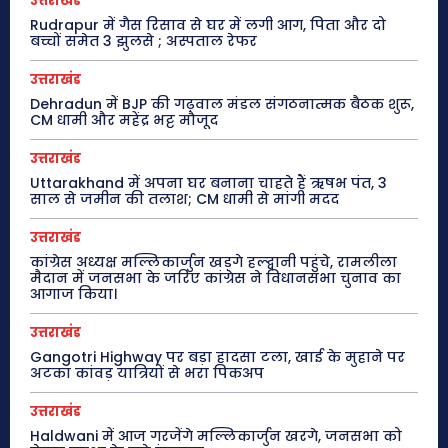
उत्तराखंड
Rudrapur में गैस रिसाव से घर में लगी आग, पिता और दो
बच्चों समेत 3 झुलसे ; अस्पताल रेफर
उत्तराखंड
Dehradun में BJP की गढ़वाल मंडल संगठनात्मक बैठक शुरू,
CM धामी और महेंद्र भट्ट मौजूद
उत्तराखंड
Uttarakhand में अपना घर बनाना चाहते हैं ऋषभ पंत, 3
साल से जमीन की तलाश; CM धामी से मांगी मदद
उत्तराखंड
कांग्रेस अध्यक्ष मल्लिकार्जुन खड़गे हल्द्वानी पहुंचे, रामलीला
मैदान में जनसभा के जरिए कांग्रेस ने विधानसभा चुनाव का
आगाज किया।
उत्तराखंड
Gangotri Highway पर बड़ा हादसा टला, खाई के मुहाने पर
अटका कांवड़ यात्रियों से भरा पिकअप
उत्तराखंड
Haldwani में आज गरजेंगे मल्लिकार्जुन खरगे, जनसभा को