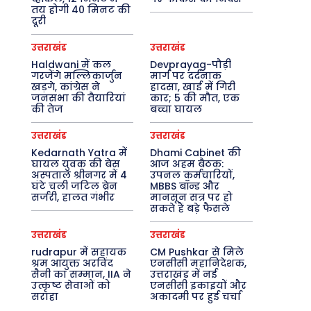
तय होगी 40 मिनट की
दूरी
उत्तराखंड
उत्तराखंड
Haldwani में कल
Devprayag-पौड़ी
गरजेंगे मल्लिकार्जुन
मार्ग पर दर्दनाक
खड़गे, कांग्रेस ने
हादसा, खाई में गिरी
जनसभा की तैयारियां
कार; 5 की मौत, एक
की तेज
बच्चा घायल
उत्तराखंड
उत्तराखंड
Kedarnath Yatra में
Dhami Cabinet की
घायल युवक की बेस
आज अहम बैठक:
अस्पताल श्रीनगर में 4
उपनल कर्मचारियों,
घंटे चली जटिल ब्रेन
MBBS बॉन्ड और
सर्जरी, हालत गंभीर
मानसून सत्र पर हो
सकते हैं बड़े फैसले
उत्तराखंड
उत्तराखंड
rudrapur में सहायक
CM Pushkar से मिले
श्रम आयुक्त अरविंद
एनसीसी महानिदेशक,
सैनी का सम्मान, IIA ने
उत्तराखंड में नई
उत्कृष्ट सेवाओं को
एनसीसी इकाइयों और
सराहा
अकादमी पर हुई चर्चा