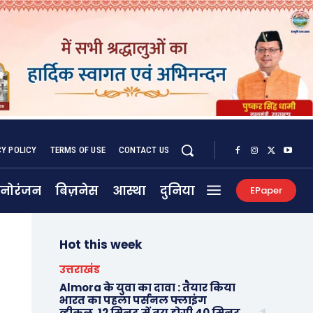
CY POLICY
TERMS OF USE
CONTACT US
नोरंजन
बिज़नेस
आस्था
दुनिया
EPaper
Hot this week
उत्तराखंड
Almora के युवा का दावा : तैयार किया
भारत का पहला पर्सनल फ्लाइंग
व्हीकल, 12 मिनट में तय होगी 40 मिनट