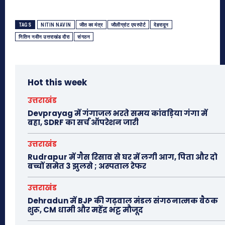
TAGS
NITIN NAVIN
जीत का मंत्र
जौलीग्रांट एयरपोर्ट
देहरादून
नितिन नवीन उत्तराखंड दौरा
संगठन
Hot this week
उत्तराखंड
Devprayag में गंगाजल भरते समय कांवड़िया गंगा में
बहा, SDRF का सर्च ऑपरेशन जारी
उत्तराखंड
Rudrapur में गैस रिसाव से घर में लगी आग, पिता और दो
बच्चों समेत 3 झुलसे ; अस्पताल रेफर
उत्तराखंड
Dehradun में BJP की गढ़वाल मंडल संगठनात्मक बैठक
शुरू, CM धामी और महेंद्र भट्ट मौजूद