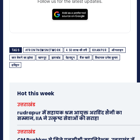
Follow us for the latest updates.
TAGS
#FRONTNEWSNETWORK
4.50 लाख की ठगी
KHANPUR
ऑनलाइन
कार बेचने का झांसा
खानपुर
झारखंड
देहरादून
बैंक खाते
विधायक उमेश कुमार
हरिद्वार
Hot this week
उत्तराखंड
rudrapur में सहायक श्रम आयुक्त अरविंद सैनी का
सम्मान, IIA ने उत्कृष्ट सेवाओं को सराहा
उत्तराखंड
CM Pushkar से मिले एनसीसी महानिदेशक, उत्तराखंड में