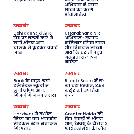
शिक्षक निलंबित
ब्रेकर ऑफ नॉलेज’
अभियान में चयन,
भारत का करेंगे
प्रतिनिधित्व
उत्तराखंड
उत्तराखंड
Dehradun : हरिद्वार
Uttarakhand SIR
रोड पर चलती कार में
अभियान : कुमाऊं
लगी भीषण आग,
कमिश्नर दीपक रावत
चालक ने कूदकर बचाई
और विधायक सरिता
जान
आर्या के घर भी पहुंचा
मतदाता सत्यापन
नोटिस
उत्तराखंड
उत्तराखंड
Bank के बाहर खड़ी
Bitcoin Scam में ED
इलेक्ट्रिक स्कूटी में
का बड़ा एक्शन, 8.54
लगी भीषण आग,
करोड़ की संपत्तियां
मिनटों में जलकर राख
कुर्क
उत्तराखंड
उत्तराखंड
Haridwar में नशीले
Greater Noida की
सिरप का बड़ा भंडाफोड़,
चिप फैक्ट्री में भीषण
मेडिकल स्टोर संचालक
आग, रेस्क्यू के दौरान 2
गिरफ्तार
फायरकर्मियों की मौत