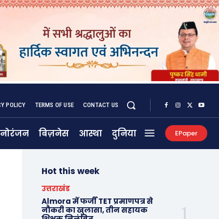
CY POLICY
TERMS OF USE
CONTACT US
नोरंजन
बिज़नेस
आस्था
दुनिया
EPaper
Hot this week
उत्तराखंड
Almora में फर्जी TET प्रमाणपत्र से
नौकरी का खुलासा, तीन सहायक
शिक्षक निलंबित