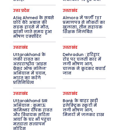
उत्तर प्रदेश
उत्तराखंड
Atiq Ahmed के सबसे
Almora में फर्जी TET
छोटे बेटे अबान की
प्रमाणपत्र से नौकरी का
सड़क हादसे में मौत,
खुलासा, तीन सहायक
झांसी जाते समय हुआ
शिक्षक निलंबित
भीषण एक्सीडेंट
उत्तराखंड
उत्तराखंड
Uttarakhand के
Dehradun : हरिद्वार
लकी रावत का
रोड पर चलती कार में
अंतरराष्ट्रीय ‘आइस
लगी भीषण आग,
ब्रेकर ऑफ नॉलेज’
चालक ने कूदकर बचाई
अभियान में चयन,
जान
भारत का करेंगे
प्रतिनिधित्व
उत्तराखंड
उत्तराखंड
Uttarakhand SIR
Bank के बाहर खड़ी
अभियान : कुमाऊं
इलेक्ट्रिक स्कूटी में
कमिश्नर दीपक रावत
लगी भीषण आग,
और विधायक सरिता
मिनटों में जलकर राख
आर्या के घर भी पहुंचा
मतदाता सत्यापन
नोटिस