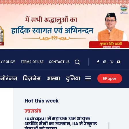
CY POLICY
TERMS OF USE
CONTACT US
नोरंजन
बिज़नेस
आस्था
दुनिया
EPaper
Hot this week
उत्तराखंड
rudrapur में सहायक श्रम आयुक्त
अरविंद सैनी का सम्मान, IIA ने उत्कृष्ट
सेवाओं को सराहा