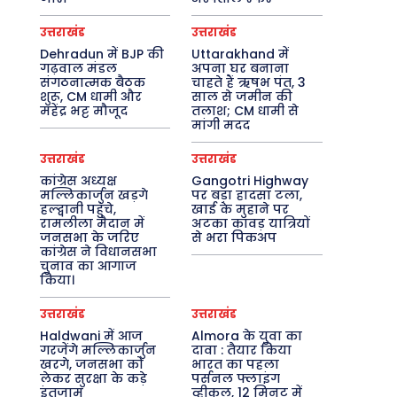
उत्तराखंड
उत्तराखंड
Dehradun में BJP की
Uttarakhand में
गढ़वाल मंडल
अपना घर बनाना
संगठनात्मक बैठक
चाहते हैं ऋषभ पंत, 3
शुरू, CM धामी और
साल से जमीन की
महेंद्र भट्ट मौजूद
तलाश; CM धामी से
मांगी मदद
उत्तराखंड
उत्तराखंड
कांग्रेस अध्यक्ष
Gangotri Highway
मल्लिकार्जुन खड़गे
पर बड़ा हादसा टला,
हल्द्वानी पहुंचे,
खाई के मुहाने पर
रामलीला मैदान में
अटका कांवड़ यात्रियों
जनसभा के जरिए
से भरा पिकअप
कांग्रेस ने विधानसभा
चुनाव का आगाज
किया।
उत्तराखंड
उत्तराखंड
Haldwani में आज
Almora के युवा का
गरजेंगे मल्लिकार्जुन
दावा : तैयार किया
खरगे, जनसभा को
भारत का पहला
लेकर सुरक्षा के कड़े
पर्सनल फ्लाइंग
इंतजाम
व्हीकल, 12 मिनट में