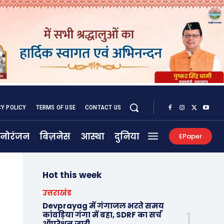
CY POLICY
TERMS OF USE
CONTACT US
नोरंजन
बिज़नेस
आस्था
दुनिया
EPaper
Hot this week
उत्तराखंड
Devprayag में गंगाजल भरते समय
कांवड़िया गंगा में बहा, SDRF का सर्च
ऑपरेशन जारी