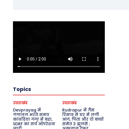
Topics
उत्तराखंड
उत्तराखंड
Devprayag में
Rudrapur में गैस
गंगाजल भरते समय
रिसाव से घर में लगी
कांवड़िया गंगा में बहा,
आग, पिता और दो बच्चों
SDRF का सर्च ऑपरेशन
समेत 3 झुलसे ;
जारी
अस्पताल रेफर