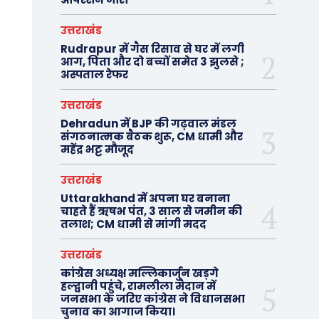
उत्तराखंड
Rudrapur में गैस रिसाव से घर में लगी
आग, पिता और दो बच्चों समेत 3 झुलसे ;
अस्पताल रेफर
उत्तराखंड
Dehradun में BJP की गढ़वाल मंडल
संगठनात्मक बैठक शुरू, CM धामी और
महेंद्र भट्ट मौजूद
उत्तराखंड
Uttarakhand में अपना घर बनाना
चाहते हैं ऋषभ पंत, 3 साल से जमीन की
तलाश; CM धामी से मांगी मदद
उत्तराखंड
कांग्रेस अध्यक्ष मल्लिकार्जुन खड़गे
हल्द्वानी पहुंचे, रामलीला मैदान में
जनसभा के जरिए कांग्रेस ने विधानसभा
चुनाव का आगाज किया।