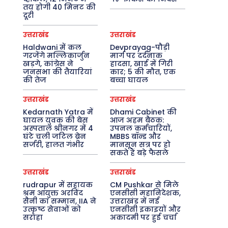
तय होगी 40 मिनट की
दूरी
उत्तराखंड
उत्तराखंड
Haldwani में कल
Devprayag-पौड़ी
गरजेंगे मल्लिकार्जुन
मार्ग पर दर्दनाक
खड़गे, कांग्रेस ने
हादसा, खाई में गिरी
जनसभा की तैयारियां
कार; 5 की मौत, एक
की तेज
बच्चा घायल
उत्तराखंड
उत्तराखंड
Kedarnath Yatra में
Dhami Cabinet की
घायल युवक की बेस
आज अहम बैठक:
अस्पताल श्रीनगर में 4
उपनल कर्मचारियों,
घंटे चली जटिल ब्रेन
MBBS बॉन्ड और
सर्जरी, हालत गंभीर
मानसून सत्र पर हो
सकते हैं बड़े फैसले
उत्तराखंड
उत्तराखंड
rudrapur में सहायक
CM Pushkar से मिले
श्रम आयुक्त अरविंद
एनसीसी महानिदेशक,
सैनी का सम्मान, IIA ने
उत्तराखंड में नई
उत्कृष्ट सेवाओं को
एनसीसी इकाइयों और
सराहा
अकादमी पर हुई चर्चा