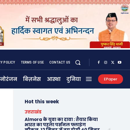
CY POLICY
TERMS OF USE
CONTACT US
नोरंजन
बिज़नेस
आस्था
दुनिया
EPaper
Hot this week
उत्तराखंड
Almora के युवा का दावा : तैयार किया
भारत का पहला पर्सनल फ्लाइंग
व्हीकल, 12 मिनट में तय होगी 40 मिनट