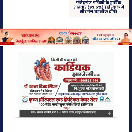
फतेहगंज पश्चिमी के हार्दिक
शंखधार (93.5%) हाईस्कूल में
मीरगंज तहसील टॉपर