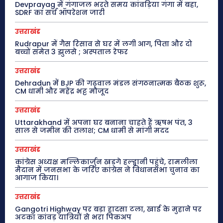
Devprayag में गंगाजल भरते समय कांवड़िया गंगा में बहा,
SDRF का सर्च ऑपरेशन जारी
उत्तराखंड
Rudrapur में गैस रिसाव से घर में लगी आग, पिता और दो
बच्चों समेत 3 झुलसे ; अस्पताल रेफर
उत्तराखंड
Dehradun में BJP की गढ़वाल मंडल संगठनात्मक बैठक शुरू,
CM धामी और महेंद्र भट्ट मौजूद
उत्तराखंड
Uttarakhand में अपना घर बनाना चाहते हैं ऋषभ पंत, 3
साल से जमीन की तलाश; CM धामी से मांगी मदद
उत्तराखंड
कांग्रेस अध्यक्ष मल्लिकार्जुन खड़गे हल्द्वानी पहुंचे, रामलीला
मैदान में जनसभा के जरिए कांग्रेस ने विधानसभा चुनाव का
आगाज किया।
उत्तराखंड
Gangotri Highway पर बड़ा हादसा टला, खाई के मुहाने पर
अटका कांवड़ यात्रियों से भरा पिकअप