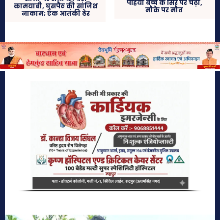
पहिया बच्चे के सिर पर चढ़ा,
कामयाबी, घुसपैठ की साजिश
मौके पर मौत
नाकाम; एक आतंकी ढेर