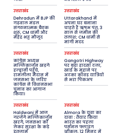
उत्तराखंड
उत्तराखंड
Dehradun में BJP की
Uttarakhand में
गढ़वाल मंडल
अपना घर बनाना
संगठनात्मक बैठक
चाहते हैं ऋषभ पंत, 3
शुरू, CM धामी और
साल से जमीन की
महेंद्र भट्ट मौजूद
तलाश; CM धामी से
मांगी मदद
उत्तराखंड
उत्तराखंड
कांग्रेस अध्यक्ष
Gangotri Highway
मल्लिकार्जुन खड़गे
पर बड़ा हादसा टला,
हल्द्वानी पहुंचे,
खाई के मुहाने पर
रामलीला मैदान में
अटका कांवड़ यात्रियों
जनसभा के जरिए
से भरा पिकअप
कांग्रेस ने विधानसभा
चुनाव का आगाज
किया।
उत्तराखंड
उत्तराखंड
Haldwani में आज
Almora के युवा का
गरजेंगे मल्लिकार्जुन
दावा : तैयार किया
खरगे, जनसभा को
भारत का पहला
लेकर सुरक्षा के कड़े
पर्सनल फ्लाइंग
इंतजाम
व्हीकल, 12 मिनट में