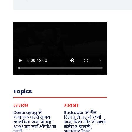
Topics
उत्तराखंड
उत्तराखंड
Devprayag में
Rudrapur में गैस
गंगाजल भरते समय
रिसाव से घर में लगी
कांवड़िया गंगा में बहा,
आग, पिता और दो बच्चों
SDRF का सर्च ऑपरेशन
समेत 3 झुलसे ;
जारी
अस्पताल रेफर