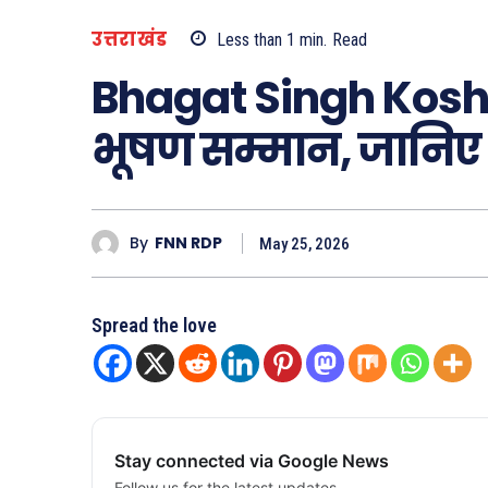
उत्तराखंड
Less than 1
min.
Read
Bhagat Singh Koshy
भूषण सम्मान, जानिए 
By
FNN RDP
May 25, 2026
Spread the love
Stay connected via Google News
Follow us for the latest updates.