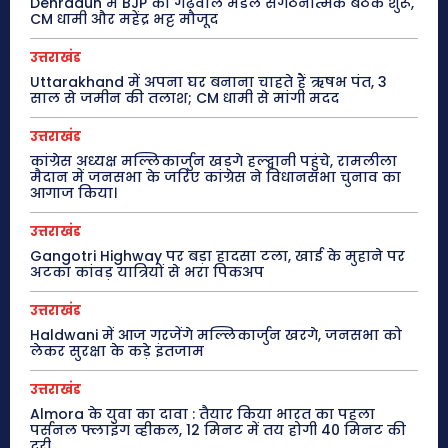
Dehradun में BJP की गढ़वाल मंडल संगठनात्मक बैठक शुरू,
CM धामी और महेंद्र भट्ट मौजूद
उत्तराखंड
Uttarakhand में अपना घर बनाना चाहते हैं ऋषभ पंत, 3
साल से जमीन की तलाश; CM धामी से मांगी मदद
उत्तराखंड
कांग्रेस अध्यक्ष मल्लिकार्जुन खड़गे हल्द्वानी पहुंचे, रामलीला
मैदान में जनसभा के जरिए कांग्रेस ने विधानसभा चुनाव का
आगाज किया।
उत्तराखंड
Gangotri Highway पर बड़ा हादसा टला, खाई के मुहाने पर
अटका कांवड़ यात्रियों से भरा पिकअप
उत्तराखंड
Haldwani में आज गरजेंगे मल्लिकार्जुन खरगे, जनसभा को
लेकर सुरक्षा के कड़े इंतजाम
उत्तराखंड
Almora के युवा का दावा : तैयार किया भारत का पहला
पर्सनल फ्लाइंग व्हीकल, 12 मिनट में तय होगी 40 मिनट की
दूरी