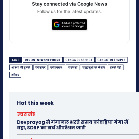
Stay connected via Google News
Follow us for the latest updates.
TAGS
#FRONTNEWSNETWORK
GANGA DUSSEHRA
GANGOTRI TEMPLE
आस्था की डुबकी
गंगासागर
प्रयागराजः
वाराणसी
श्रद्धालुओं का सैलाब
हरकी पैड़ी
हरिद्वार
Hot this week
उत्तराखंड
Devprayag में गंगाजल भरते समय कांवड़िया गंगा में
बहा, SDRF का सर्च ऑपरेशन जारी