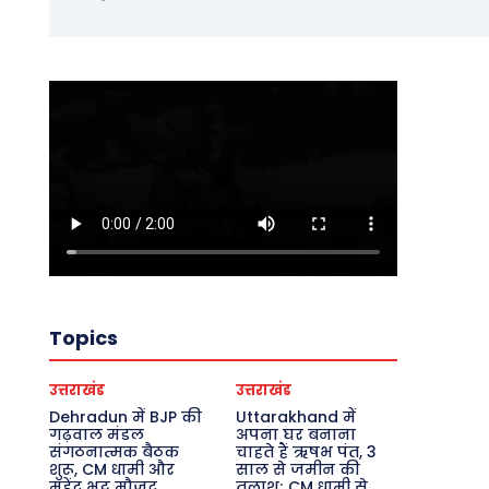
Topics
उत्तराखंड
उत्तराखंड
Dehradun में BJP की
Uttarakhand में
गढ़वाल मंडल
अपना घर बनाना
संगठनात्मक बैठक
चाहते हैं ऋषभ पंत, 3
शुरू, CM धामी और
साल से जमीन की
महेंद्र भट्ट मौजूद
तलाश; CM धामी से