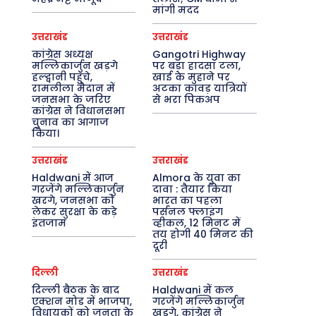
मांगी मदद
उत्तराखंड
उत्तराखंड
कांग्रेस अध्यक्ष
Gangotri Highway
मल्लिकार्जुन खड़गे
पर बड़ा हादसा टला,
हल्द्वानी पहुंचे,
खाई के मुहाने पर
रामलीला मैदान में
अटका कांवड़ यात्रियों
जनसभा के जरिए
से भरा पिकअप
कांग्रेस ने विधानसभा
चुनाव का आगाज
किया।
उत्तराखंड
उत्तराखंड
Haldwani में आज
Almora के युवा का
गरजेंगे मल्लिकार्जुन
दावा : तैयार किया
खरगे, जनसभा को
भारत का पहला
लेकर सुरक्षा के कड़े
पर्सनल फ्लाइंग
इंतजाम
व्हीकल, 12 मिनट में
तय होगी 40 मिनट की
दूरी
दिल्ली
उत्तराखंड
दिल्ली बैठक के बाद
Haldwani में कल
एक्शन मोड में भाजपा,
गरजेंगे मल्लिकार्जुन
विधायकों को जनता के
खड़गे, कांग्रेस ने