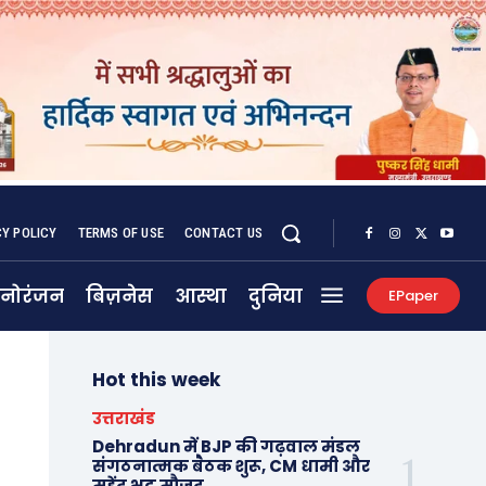
CY POLICY
TERMS OF USE
CONTACT US
नोरंजन
बिज़नेस
आस्था
दुनिया
EPaper
Hot this week
उत्तराखंड
Dehradun में BJP की गढ़वाल मंडल
संगठनात्मक बैठक शुरू, CM धामी और
महेंद्र भट्ट मौजूद