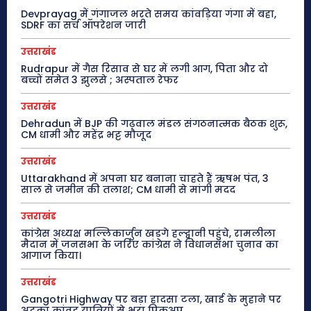
Devprayag में गंगाजल भरते समय कांवड़िया गंगा में बहा,
SDRF का सर्च ऑपरेशन जारी
उत्तराखंड
Rudrapur में गैस रिसाव से घर में लगी आग, पिता और दो
बच्चों समेत 3 झुलसे ; अस्पताल रेफर
उत्तराखंड
Dehradun में BJP की गढ़वाल मंडल संगठनात्मक बैठक शुरू,
CM धामी और महेंद्र भट्ट मौजूद
उत्तराखंड
Uttarakhand में अपना घर बनाना चाहते हैं ऋषभ पंत, 3
साल से जमीन की तलाश; CM धामी से मांगी मदद
उत्तराखंड
कांग्रेस अध्यक्ष मल्लिकार्जुन खड़गे हल्द्वानी पहुंचे, रामलीला
मैदान में जनसभा के जरिए कांग्रेस ने विधानसभा चुनाव का
आगाज किया।
उत्तराखंड
Gangotri Highway पर बड़ा हादसा टला, खाई के मुहाने पर
अटका कांवड़ यात्रियों से भरा पिकअप