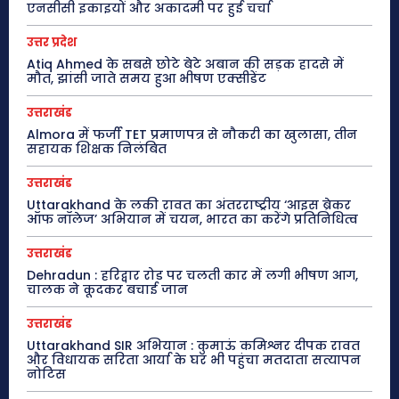
एनसीसी इकाइयों और अकादमी पर हुई चर्चा
उत्तर प्रदेश
Atiq Ahmed के सबसे छोटे बेटे अबान की सड़क हादसे में
मौत, झांसी जाते समय हुआ भीषण एक्सीडेंट
उत्तराखंड
Almora में फर्जी TET प्रमाणपत्र से नौकरी का खुलासा, तीन
सहायक शिक्षक निलंबित
उत्तराखंड
Uttarakhand के लकी रावत का अंतरराष्ट्रीय ‘आइस ब्रेकर
ऑफ नॉलेज’ अभियान में चयन, भारत का करेंगे प्रतिनिधित्व
उत्तराखंड
Dehradun : हरिद्वार रोड पर चलती कार में लगी भीषण आग,
चालक ने कूदकर बचाई जान
उत्तराखंड
Uttarakhand SIR अभियान : कुमाऊं कमिश्नर दीपक रावत
और विधायक सरिता आर्या के घर भी पहुंचा मतदाता सत्यापन
नोटिस