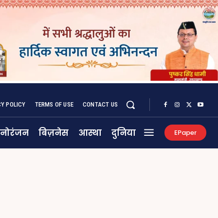
CY POLICY
TERMS OF USE
CONTACT US
नोरंजन
बिज़नेस
आस्था
दुनिया
EPaper