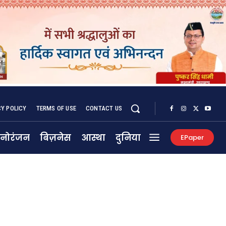
CY POLICY
TERMS OF USE
CONTACT US
नोरंजन
बिज़नेस
आस्था
दुनिया
EPaper