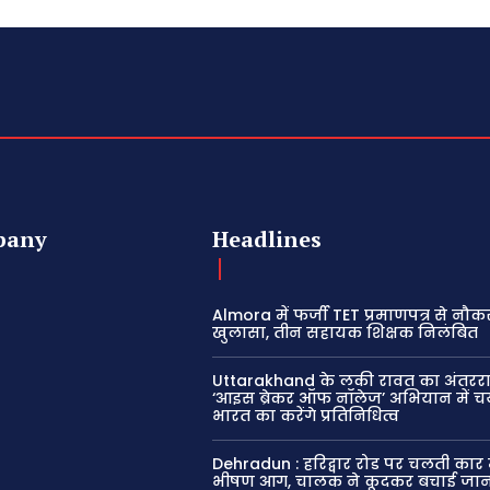
pany
Headlines
Almora में फर्जी TET प्रमाणपत्र से नौक
खुलासा, तीन सहायक शिक्षक निलंबित
Uttarakhand के लकी रावत का अंतरराष्
‘आइस ब्रेकर ऑफ नॉलेज’ अभियान में च
भारत का करेंगे प्रतिनिधित्व
Dehradun : हरिद्वार रोड पर चलती कार 
भीषण आग, चालक ने कूदकर बचाई जा